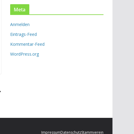
c
Meta
h
i
Anmelden
v
Eintrags-Feed
Kommentar-Feed
WordPress.org
Impressum
Datenschutz
Stammverein