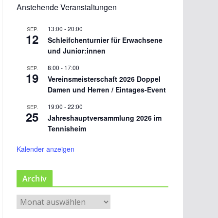
Anstehende Veranstaltungen
13:00
-
20:00
SEP.
12
Schleifchenturnier für Erwachsene
und Junior:innen
8:00
-
17:00
SEP.
19
Vereinsmeisterschaft 2026 Doppel
Damen und Herren / Eintages-Event
19:00
-
22:00
SEP.
25
Jahreshauptversammlung 2026 im
Tennisheim
Kalender anzeigen
Archiv
A
r