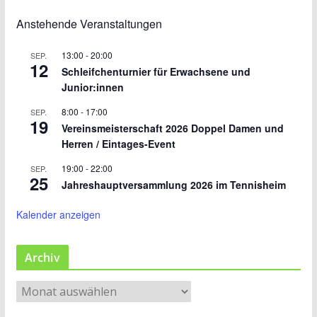
n
t
a
Anstehende Veranstaltungen
t
d
u
i
A
13:00
-
20:00
SEP.
n
12
o
Schleifchenturnier für Erwachsene und
n
Junior:innen
g
n
8:00
-
17:00
s
SEP.
e
19
Vereinsmeisterschaft 2026 Doppel Damen und
i
Herren / Eintages-Event
n
19:00
-
22:00
SEP.
c
25
Jahreshauptversammlung 2026 im Tennisheim
h
Kalender anzeigen
t
Archiv
e
n
A
r