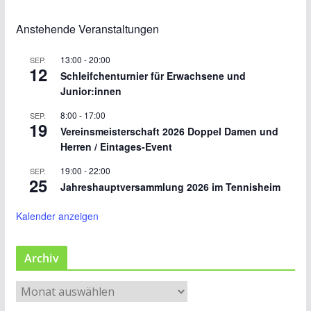
Anstehende Veranstaltungen
13:00
-
20:00
SEP.
12
Schleifchenturnier für Erwachsene und
Junior:innen
8:00
-
17:00
SEP.
19
Vereinsmeisterschaft 2026 Doppel Damen und
Herren / Eintages-Event
19:00
-
22:00
SEP.
25
Jahreshauptversammlung 2026 im Tennisheim
Kalender anzeigen
Archiv
A
r