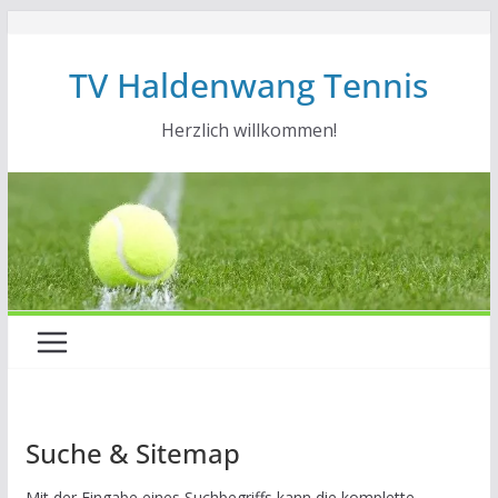
Zum
Inhalt
TV Haldenwang Tennis
springen
Herzlich willkommen!
Suche & Sitemap
Mit der Eingabe eines Suchbegriffs kann die komplette