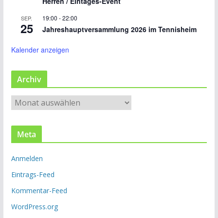
Herren / Eintages-Event
19:00
-
22:00
SEP.
25
Jahreshauptversammlung 2026 im Tennisheim
Kalender anzeigen
Archiv
A
r
c
Meta
h
i
Anmelden
v
Eintrags-Feed
Kommentar-Feed
WordPress.org