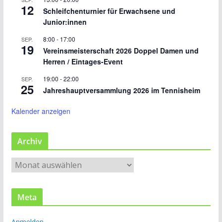
12
Schleifchenturnier für Erwachsene und
Junior:innen
8:00
-
17:00
SEP.
19
Vereinsmeisterschaft 2026 Doppel Damen und
Herren / Eintages-Event
19:00
-
22:00
SEP.
25
Jahreshauptversammlung 2026 im Tennisheim
Kalender anzeigen
Archiv
A
r
c
Meta
h
i
Anmelden