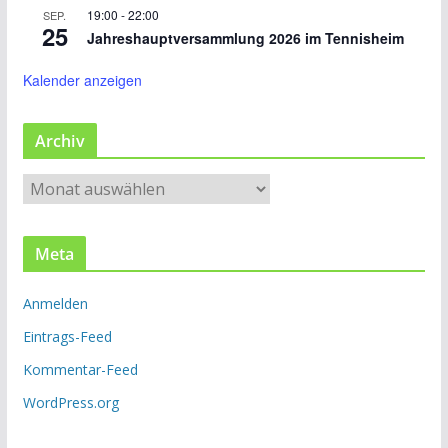
19:00
-
22:00
SEP.
25
Jahreshauptversammlung 2026 im Tennisheim
Kalender anzeigen
Archiv
A
r
c
Meta
h
i
Anmelden
v
Eintrags-Feed
Kommentar-Feed
WordPress.org