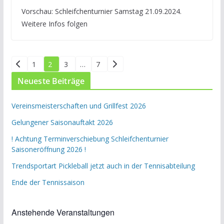
Vorschau: Schleifchenturnier Samstag 21.09.2024.
Weitere Infos folgen
Seitennummerierung
1
2
3
…
7
der
Neueste Beiträge
Beiträge
Vereinsmeisterschaften und Grillfest 2026
Gelungener Saisonauftakt 2026
! Achtung Terminverschiebung Schleifchenturnier
Saisoneröffnung 2026 !
Trendsportart Pickleball jetzt auch in der Tennisabteilung
Ende der Tennissaison
Anstehende Veranstaltungen