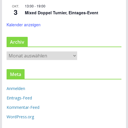
13:00
-
19:00
OKT.
3
Mixed Doppel Turnier, Eintages-Event
Kalender anzeigen
Archiv
A
r
c
Meta
h
i
Anmelden
v
Eintrags-Feed
Kommentar-Feed
WordPress.org